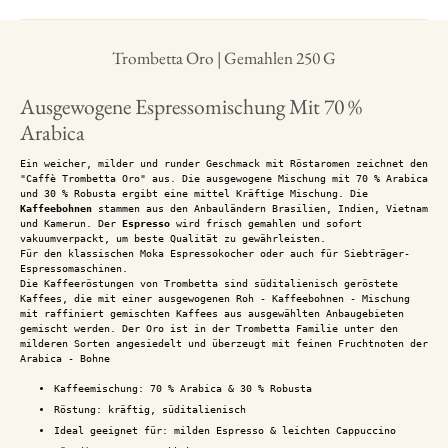
Trombetta Oro | Gemahlen 250 G
Ausgewogene Espressomischung Mit 70 %
Arabica
Ein weicher, milder und runder Geschmack mit Röstaromen zeichnet den
"Caffè Trombetta Oro" aus. Die ausgewogene Mischung mit 70 % Arabica
und 30 % Robusta ergibt eine mittel Kräftige Mischung. Die
Kaffeebohnen
stammen aus den Anbauländern Brasilien, Indien, Vietnam
und Kamerun. Der
Espresso
wird frisch gemahlen und sofort
vakuumverpackt, um beste Qualität zu gewährleisten.
Für den klassischen Moka Espressokocher oder auch für Siebträger-
Espressomaschinen.
Die Kaffeeröstungen von Trombetta sind süditalienisch geröstete
Kaffees, die mit einer ausgewogenen Roh - Kaffeebohnen - Mischung
mit raffiniert gemischten Kaffees aus ausgewählten Anbaugebieten
gemischt werden. Der Oro ist in der Trombetta Familie unter den
milderen Sorten angesiedelt und überzeugt mit feinen Fruchtnoten der
Arabica - Bohne
Kaffeemischung: 70 % Arabica & 30 % Robusta
Röstung: kräftig, süditalienisch
Ideal geeignet für: milden Espresso & leichten Cappuccino