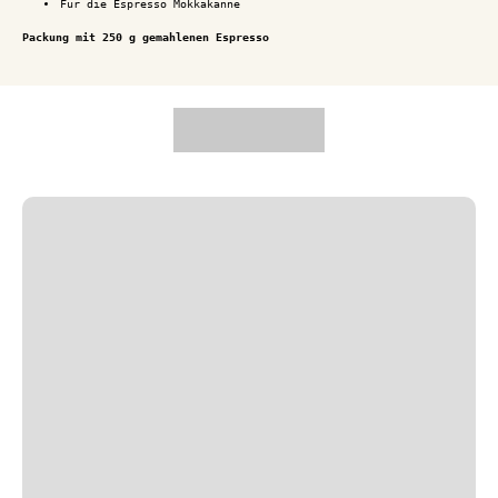
Für die Espresso Mokkakanne
Packung mit 250 g gemahlenen Espresso