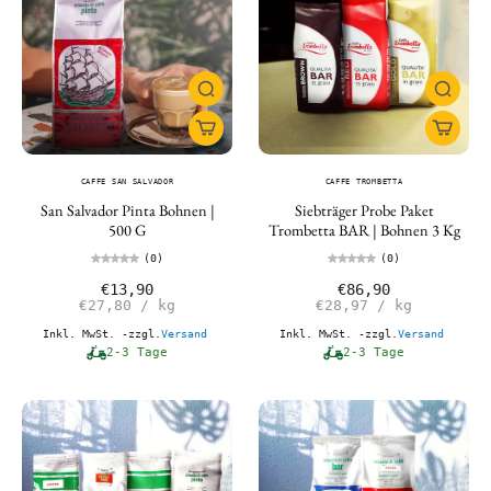
CAFFE SAN SALVADOR
CAFFE TROMBETTA
San Salvador Pinta Bohnen |
Siebträger Probe Paket
500 G
Trombetta BAR | Bohnen 3 Kg
(0)
(0)
€13,90
€86,90
€27,80
/
kg
€28,97
/
kg
Inkl. MwSt. -zzgl.
Versand
Inkl. MwSt. -zzgl.
Versand
2-3 Tage
2-3 Tage