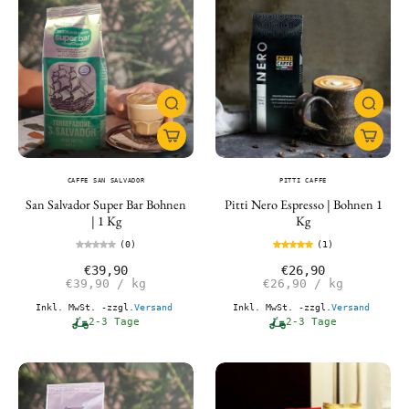
CAFFE SAN SALVADOR
PITTI CAFFE
San Salvador Super Bar Bohnen
Pitti Nero Espresso | Bohnen 1
| 1 Kg
Kg
(0)
(1)
€39,90
€26,90
€39,90
/
kg
€26,90
/
kg
Inkl. MwSt. -zzgl.
Versand
Inkl. MwSt. -zzgl.
Versand
2-3 Tage
2-3 Tage