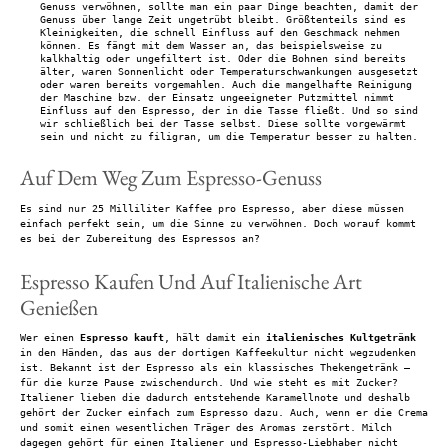
Genuss verwöhnen, sollte man ein paar Dinge beachten, damit der
Genuss über lange Zeit ungetrübt bleibt. Größtenteils sind es
Kleinigkeiten, die schnell Einfluss auf den Geschmack nehmen
können. Es fängt mit dem Wasser an, das beispielsweise zu
kalkhaltig oder ungefiltert ist. Oder die Bohnen sind bereits
älter, waren Sonnenlicht oder Temperaturschwankungen ausgesetzt
oder waren bereits vorgemahlen. Auch die mangelhafte Reinigung
der Maschine bzw. der Einsatz ungeeigneter Putzmittel nimmt
Einfluss auf den Espresso, der in die Tasse fließt. Und so sind
wir schließlich bei der Tasse selbst. Diese sollte vorgewärmt
sein und nicht zu filigran, um die Temperatur besser zu halten.
Auf Dem Weg Zum Espresso-Genuss
Es sind nur 25 Milliliter Kaffee pro Espresso, aber diese müssen
einfach perfekt sein, um die Sinne zu verwöhnen. Doch worauf kommt
es bei der Zubereitung des Espressos an?
Espresso Kaufen Und Auf Italienische Art
Genießen
Wer einen
Espresso kauft
, hält damit ein
italienisches Kultgetränk
in den Händen, das aus der dortigen Kaffeekultur nicht wegzudenken
ist. Bekannt ist der Espresso als ein klassisches Thekengetränk –
für die kurze Pause zwischendurch. Und wie steht es mit Zucker?
Italiener lieben die dadurch entstehende Karamellnote und deshalb
gehört der Zucker einfach zum Espresso dazu. Auch, wenn er die Crema
und somit einen wesentlichen Träger des Aromas zerstört. Milch
dagegen gehört für einen Italiener und Espresso-Liebhaber nicht