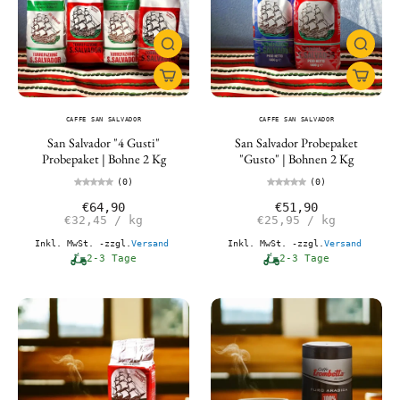
CAFFE SAN SALVADOR
CAFFE SAN SALVADOR
San Salvador "4 Gusti"
San Salvador Probepaket
Probepaket | Bohne 2 Kg
"Gusto" | Bohnen 2 Kg
(0)
(0)
€64,90
€51,90
€32,45
/
kg
€25,95
/
kg
Inkl. MwSt. -zzgl.
Versand
Inkl. MwSt. -zzgl.
Versand
2-3 Tage
2-3 Tage