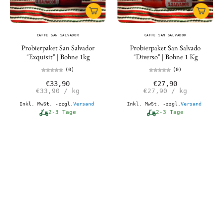
CAFFE SAN SALVADOR
CAFFE SAN SALVADOR
Probierpaket San Salvador
Probierpaket San Salvado
"Exquisit" | Bohne 1kg
"Diverso" | Bohne 1 Kg
(0)
(0)
€33,90
€27,90
€33,90
/
kg
€27,90
/
kg
Inkl. MwSt. -zzgl.
Versand
Inkl. MwSt. -zzgl.
Versand
2-3 Tage
2-3 Tage