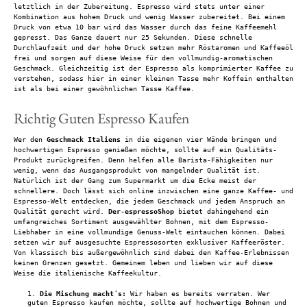
letztlich in der Zubereitung. Espresso wird stets unter einer
Kombination aus hohem Druck und wenig Wasser zubereitet. Bei einem
Druck von etwa 10 bar wird das Wasser durch das feine Kaffeemehl
gepresst. Das Ganze dauert nur 25 Sekunden. Diese schnelle
Durchlaufzeit und der hohe Druck setzen mehr Röstaromen und Kaffeeöl
frei und sorgen auf diese Weise für den vollmundig-aromatischen
Geschmack. Gleichzeitig ist der Espresso als komprimierter Kaffee zu
verstehen, sodass hier in einer kleinen Tasse mehr Koffein enthalten
ist als bei einer gewöhnlichen Tasse Kaffee.
Richtig Guten Espresso Kaufen
Wer den
Geschmack Italiens
in die eigenen vier Wände bringen und
hochwertigen Espresso genießen möchte, sollte auf ein Qualitäts-
Produkt zurückgreifen. Denn helfen alle Barista-Fähigkeiten nur
wenig, wenn das Ausgangsprodukt von mangelnder Qualität ist.
Natürlich ist der Gang zum Supermarkt um die Ecke meist der
schnellere. Doch lässt sich online inzwischen eine ganze Kaffee- und
Espresso-Welt entdecken, die jedem Geschmack und jedem Anspruch an
Qualität gerecht wird.
Der-espressoShop
bietet dahingehend ein
umfangreiches Sortiment ausgewählter Bohnen, mit dem Espresso-
Liebhaber in eine vollmundige Genuss-Welt eintauchen können. Dabei
setzen wir auf ausgesuchte Espressosorten exklusiver Kaffeeröster.
Von klassisch bis außergewöhnlich sind dabei den Kaffee-Erlebnissen
keinen Grenzen gesetzt. Gemeinem leben und lieben wir auf diese
Weise die italienische Kaffeekultur.
Die Mischung macht´s:
Wir haben es bereits verraten. Wer
guten Espresso kaufen möchte, sollte auf hochwertige Bohnen und