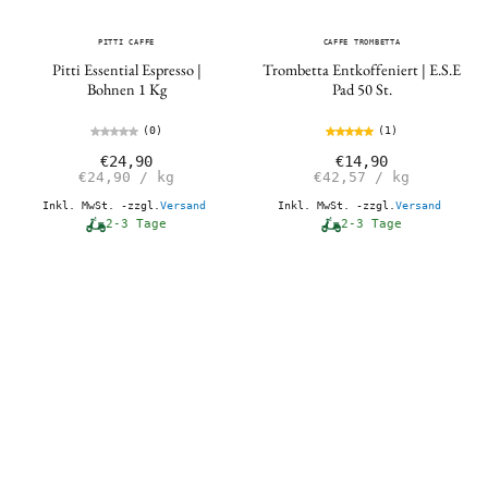
PITTI CAFFE
CAFFE TROMBETTA
Pitti Essential Espresso |
Trombetta Entkoffeniert | E.S.E
Bohnen 1 Kg
Pad 50 St.
(0)
(1)
€24,90
€14,90
€24,90
/
kg
€42,57
/
kg
Inkl. MwSt. -zzgl.
Versand
Inkl. MwSt. -zzgl.
Versand
2-3 Tage
2-3 Tage