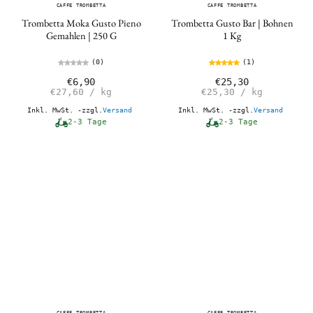
CAFFE TROMBETTA
CAFFE TROMBETTA
Trombetta Moka Gusto Pieno
Trombetta Gusto Bar | Bohnen
Gemahlen | 250 G
1 Kg
(0)
(1)
€6,90
€25,30
€27,60
/
kg
€25,30
/
kg
Inkl. MwSt. -zzgl.
Versand
Inkl. MwSt. -zzgl.
Versand
2-3 Tage
2-3 Tage
CAFFE TROMBETTA
CAFFE TROMBETTA