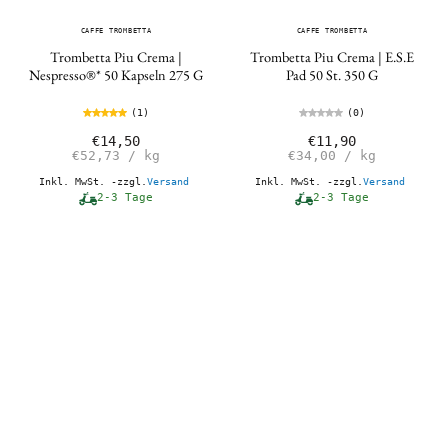
CAFFE TROMBETTA
CAFFE TROMBETTA
Trombetta Piu Crema |
Trombetta Piu Crema | E.S.E
Nespresso®* 50 Kapseln 275 G
Pad 50 St. 350 G
(1)
(0)
€14,50
€11,90
€52,73
/
kg
€34,00
/
kg
Inkl. MwSt. -zzgl.
Versand
Inkl. MwSt. -zzgl.
Versand
2-3 Tage
2-3 Tage