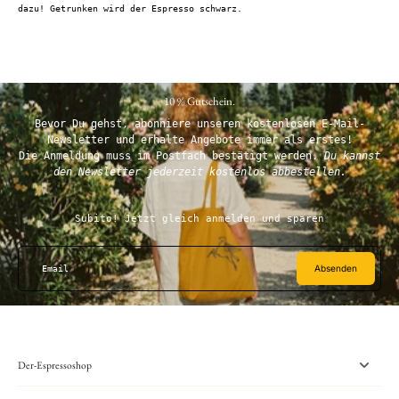
dazu! Getrunken wird der Espresso schwarz.
10 % Gutschein.
Bevor Du gehst, abonniere unseren kostenlosen E-Mail-
Newsletter und erhalte Angebote immer als erstes!
Die Anmeldung muss im Postfach bestätigt werden.
Du kannst
den Newsletter jederzeit kostenlos abbestellen.
Subito! Jetzt gleich anmelden und sparen
Absenden
Email
Der-Espressoshop