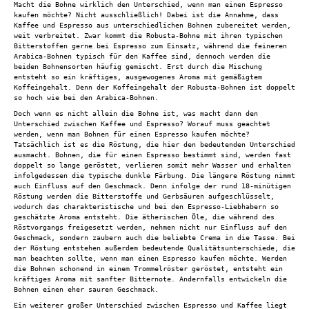
Macht die Bohne wirklich den Unterschied, wenn man einen Espresso
kaufen möchte? Nicht ausschließlich! Dabei ist die Annahme, dass
Kaffee und Espresso aus unterschiedlichen Bohnen zubereitet werden,
weit verbreitet. Zwar kommt die Robusta-Bohne mit ihren typischen
Bitterstoffen gerne bei Espresso zum Einsatz, während die feineren
Arabica-Bohnen typisch für den Kaffee sind, dennoch werden die
beiden Bohnensorten häufig gemischt. Erst durch die Mischung
entsteht so ein kräftiges, ausgewogenes Aroma mit gemäßigtem
Koffeingehalt. Denn der Koffeingehalt der Robusta-Bohnen ist doppelt
so hoch wie bei den Arabica-Bohnen.
Doch wenn es nicht allein die Bohne ist, was macht dann den
Unterschied zwischen Kaffee und Espresso? Worauf muss geachtet
werden, wenn man Bohnen für einen Espresso kaufen möchte?
Tatsächlich ist es die Röstung, die hier den bedeutenden Unterschied
ausmacht. Bohnen, die für einen Espresso bestimmt sind, werden fast
doppelt so lange geröstet, verlieren somit mehr Wasser und erhalten
infolgedessen die typische dunkle Färbung. Die längere Röstung nimmt
auch Einfluss auf den Geschmack. Denn infolge der rund 18-minütigen
Röstung werden die Bitterstoffe und Gerbsäuren aufgeschlüsselt,
wodurch das charakteristische und bei den Espresso-Liebhabern so
geschätzte Aroma entsteht. Die ätherischen Öle, die während des
Röstvorgangs freigesetzt werden, nehmen nicht nur Einfluss auf den
Geschmack, sondern zaubern auch die beliebte Crema in die Tasse. Bei
der Röstung entstehen außerdem bedeutende Qualitätsunterschiede, die
man beachten sollte, wenn man einen Espresso kaufen möchte. Werden
die Bohnen schonend in einem Trommelröster geröstet, entsteht ein
kräftiges Aroma mit sanfter Bitternote. Andernfalls entwickeln die
Bohnen einen eher sauren Geschmack.
Ein weiterer großer Unterschied zwischen Espresso und Kaffee liegt