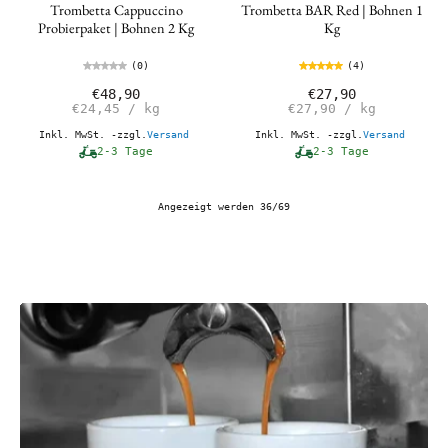
Trombetta Cappuccino
Trombetta BAR Red | Bohnen 1
Probierpaket | Bohnen 2 Kg
Kg
(0)
(4)
€48,90
€27,90
€24,45
/
kg
€27,90
/
kg
Inkl. MwSt. -zzgl.
Versand
Inkl. MwSt. -zzgl.
Versand
2-3 Tage
2-3 Tage
Angezeigt werden 36/69