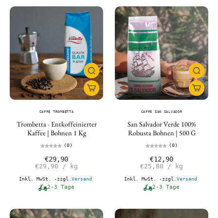
CAFFE TROMBETTA
CAFFE SAN SALVADOR
Trombetta - Entkoffeinierter
San Salvador Verde 100%
Kaffee | Bohnen 1 Kg
Robusta Bohnen | 500 G
(0)
(0)
€29,90
€12,90
€29,90
/
kg
€25,80
/
kg
Inkl. MwSt. -zzgl.
Versand
Inkl. MwSt. -zzgl.
Versand
2-3 Tage
2-3 Tage