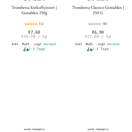
Trombetta Entkoffeiniert |
Trombetta Classico Gemahlen |
Gemahlen 250g
250 G
(1)
(0)
€7,60
€6,90
€30,40
/
kg
€27,60
/
kg
Inkl. MwSt. -zzgl.
Versand
Inkl. MwSt. -zzgl.
Versand
2-3 Tage
2-3 Tage
CAFFE TROMBETTA
CAFFE TROMBETTA