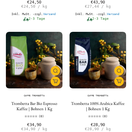
€24,50
€43,90
€24,50
/
kg
€27,44
/
kg
Inkl. MwSt. -zzgl.
Versand
Inkl. MwSt. -zzgl.
Versand
2-3 Tage
2-3 Tage
CAFFE TROMBETTA
CAFFE TROMBETTA
Trombetta Bar Bio Espresso
Trombetta 100% Arabica Kaffee
Kaffee | Bohnen 1 Kg
| Bohnen 1 Kg
(0)
(0)
€34,90
€28,90
€34,90
/
kg
€28,90
/
kg