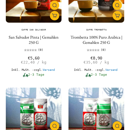
CAFFE SAN SALVADOR
CAFFE TROMBETTA
San Salvador Pinta | Gemahlen
Trombetta 100% Puro Arabica |
250 G
Gemahlen 250 G
(0)
(0)
€5,60
€8,90
€22,40
/
kg
€35,60
/
kg
Inkl. MwSt. -zzgl.
Versand
Inkl. MwSt. -zzgl.
Versand
2-3 Tage
2-3 Tage