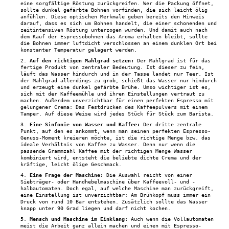
eine sorgfältige Röstung zurückgreifen. Wer die Packung öffnet,
sollte dunkel gefärbte Bohnen vorfinden, die sich leicht ölig
anfühlen. Diese optischen Merkmale geben bereits den Hinweis
darauf, dass es sich um Bohnen handelt, die einer schonenden und
zeitintensiven Röstung unterzogen wurden. Und damit auch nach
dem Kauf der Espressobohnen das Aroma erhalten bleibt, sollte
die Bohnen immer luftdicht verschlossen an einem dunklen Ort bei
konstanter Temperatur gelagert werden.
Auf den richtigen Mahlgrad setzen:
Der Mahlgrad ist für das
fertige Produkt von zentraler Bedeutung. Ist dieser zu fein,
läuft das Wasser hindurch und in der Tasse landet nur Teer. Ist
der Mahlgrad allerdings zu grob, schießt das Wasser nur hindurch
und erzeugt eine dunkel gefärbte Brühe. Umso wichtiger ist es,
sich mit der Kaffeemühle und ihren Einstellungen vertraut zu
machen. Außerdem unverzichtbar für einen perfekten Espresso mit
gelungener Crema: Das Festdrücken des Kaffeepulvers mit einem
Tamper. Auf diese Weise wird jedes Stück für Stück zum Barista.
Eine Sinfonie von Wasser und Kaffee:
Der dritte zentrale
Punkt, auf den es ankommt, wenn man seinen perfekten Espresso-
Genuss-Moment kreieren möchte, ist die richtige Menge bzw. das
ideale Verhältnis von Kaffee zu Wasser. Denn nur wenn die
passende Grammzahl Kaffee mit der richtigen Menge Wasser
kombiniert wird, entsteht die beliebte dichte Crema und der
kräftige, leicht ölige Geschmack.
Eine Frage der Maschine:
Die Auswahl reicht von einer
Siebträger- oder Handhebelmaschine über Kaffeevoll- und -
halbautomaten. Doch egal, auf welche Maschine man zurückgreift,
eine Einstellung ist unverzichtbar: Am Brühkopf muss immer ein
Druck von rund 10 Bar entstehen. Zusätzlich sollte das Wasser
knapp unter 90 Grad liegen und darf nicht kochen.
Mensch und Maschine im Einklang:
Auch wenn die Vollautomaten
meist die Arbeit ganz allein machen und einen mit Espresso-