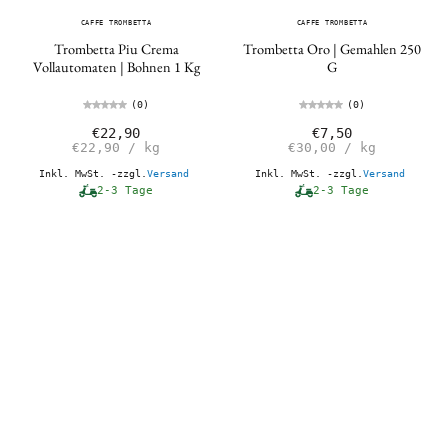
CAFFE TROMBETTA
CAFFE TROMBETTA
Trombetta Piu Crema
Trombetta Oro | Gemahlen 250
Vollautomaten | Bohnen 1 Kg
G
(0)
(0)
€22,90
€7,50
€22,90
/
kg
€30,00
/
kg
Inkl. MwSt. -zzgl.
Versand
Inkl. MwSt. -zzgl.
Versand
2-3 Tage
2-3 Tage