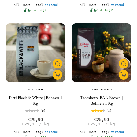
Inkl. MwSt. -zzgl.
Versand
Inkl. MwSt. -zzgl.
Versand
2-3 Tage
2-3 Tage
PITTI CAFFE
CAFFE TROMBETTA
Pitti Black & White | Bohnen 1
Trombetta BAR Brown |
Kg
Bohnen 1 Kg
(0)
(3)
€29,90
€25,90
€29,90
/
kg
€25,90
/
kg
Inkl. MwSt. -zzgl.
Versand
Inkl. MwSt. -zzgl.
Versand