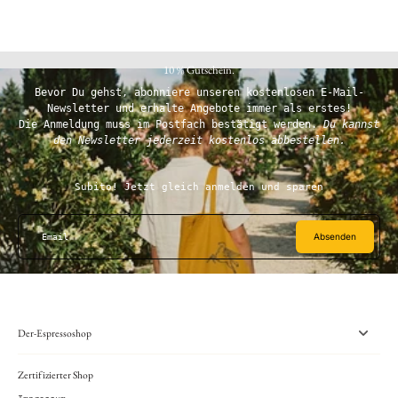
10 % Gutschein.
Bevor Du gehst, abonniere unseren kostenlosen E-Mail-
Newsletter und erhalte Angebote immer als erstes!
Die Anmeldung muss im Postfach bestätigt werden.
Du kannst
den Newsletter jederzeit kostenlos abbestellen.
Subito! Jetzt gleich anmelden und sparen
Absenden
Email
Der-Espressoshop
Zertifizierter Shop