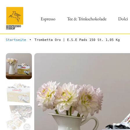
Zum
Inhalt
springen
Espresso
Tee & Trinkschokolade
Dolci
Startseite
•
Trombetta Oro | E.S.E Pads 150 St. 1,05 Kg
Springe
zu
den
Produktinformationen