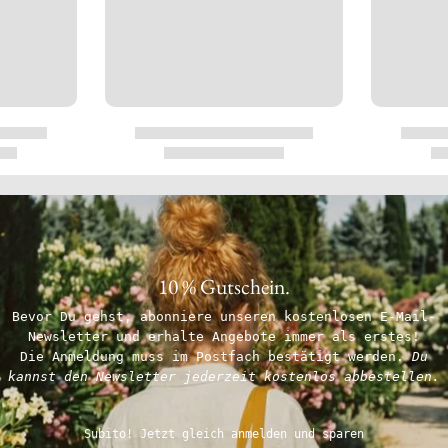
10 % Gutschein.
Bevor Du gehst, abonniere unseren kostenlosen E-Mail-
Newsletter und erhalte Angebote immer als erstes!
Die Anmeldung muss im Postfach bestätigt werden.
Du
kannst den Newsletter jederzeit kostenlos abbestellen.
Subito! Jetzt gleich anmelden und sparen