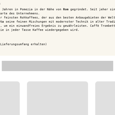
m
0 Jahren in Pomezia in der Nähe von
Rom
gegründet. Seit jeher si
karte des Unternehmens.
er feinsten Rohkaffees, der aus den besten Anbaugebieten der Wel
tta
seine feinen Mischungen
mit modernster Technik in alter Tradi
t, um ein einwandfreies Ergebnis zu gewährleisten. Caffè Trombet
die in jeder Tasse Kaffee wiedergegeben wird.
 Lieferungsumfang erhalten)