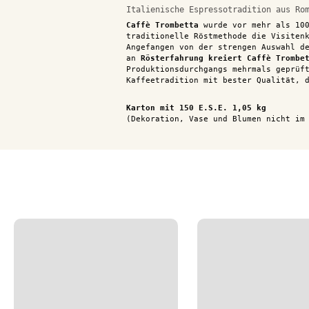
Italienische Espressotradition aus Ro
Caffè Trombetta
wurde vor mehr als 10
traditionelle Röstmethode die Visiten
Angefangen von der strengen Auswahl d
an
Rösterfahrung
kreiert Caffè Trombe
Produktionsdurchgangs mehrmals geprüf
Kaffeetradition mit bester Qualität, 
Karton mit 150 E.S.E. 1,05 kg
(Dekoration, Vase und Blumen nicht im