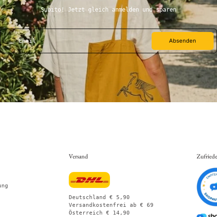
Subito! Jetzt gleich anmelden und sparen
Absenden
Email
Versand
Zufried
ung
Deutschland € 5,90
Versandkostenfrei ab € 69
Österreich € 14,90