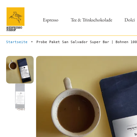
Zum
Inhalt
springen
Espresso
Tee & Trinkschokolade
Dolci
Startseite
•
Probe Paket San Salvador Super Bar | Bohnen 100
Springe
zu
den
Produktinformationen