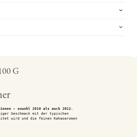
 100 G
ner
winnen - sowohl 2010 als auch 2012
.
tiger Geschmack mit der typischen
eitet wird und die feinen Kakaoaromen