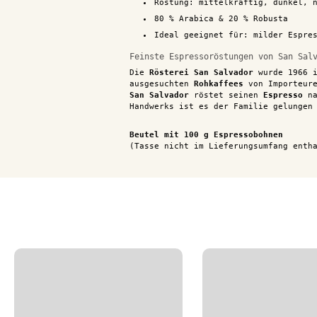
Röstung: mittelkräftig, dunkel, 
80 % Arabica & 20 % Robusta
Ideal geeignet für: milder Espre
Feinste Espressoröstungen von San Sal
Die
Rösterei San Salvador
wurde 1966 i
ausgesuchten
Rohkaffees
von Importeur
San Salvador
röstet seinen
Espresso
na
Handwerks ist es der Familie gelungen
Beutel mit 100 g Espressobohnen
(Tasse nicht im Lieferungsumfang enth