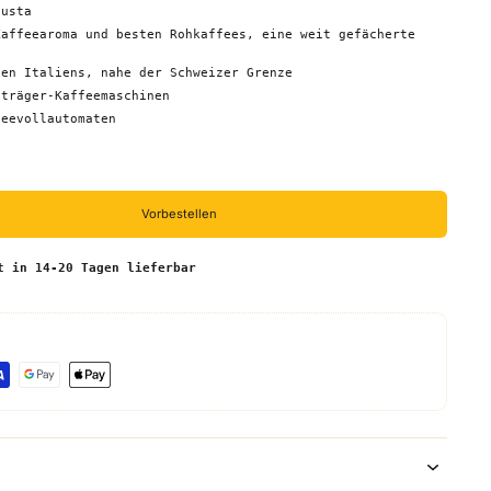
busta
Kaffeearoma und besten Rohkaffees, eine weit gefächerte
gen Italiens, nahe der Schweizer Grenze
bträger-Kaffeemaschinen
feevollautomaten
Vorbestellen
t in 14-20 Tagen lieferbar