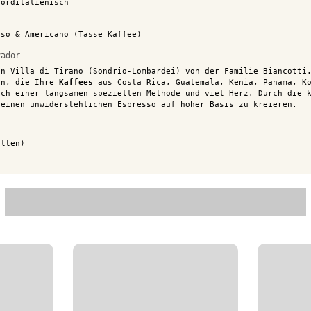
norditalienisch
sso & Americano (Tasse Kaffee)
vador
n Villa di Tirano (Sondrio-Lombardei) von der Familie Biancotti.
en, die Ihre
Kaffees
aus Costa Rica, Guatemala, Kenia, Panama, Ko
ch einer langsamen speziellen Methode und viel Herz. Durch die k
 einen unwiderstehlichen Espresso auf hoher Basis zu kreieren.
alten)