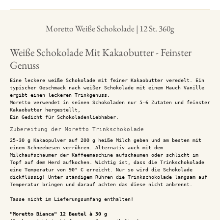
Moretto Weiße Schokolade | 12 St. 360g
Weiße Schokolade Mit Kakaobutter - Feinster
Genuss
Eine leckere weiße Schokolade mit feiner Kakaobutter veredelt. Ein
typischer Geschmack nach weißer Schokolade mit einem Hauch Vanille
ergibt einen leckeren Trinkgenuss.
Moretto verwendet in seinen Schokoladen nur 5-6 Zutaten und feinster
Kakaobutter hergestellt,
Ein Gedicht für Schokoladenliebhaber.
Zubereitung der Moretto Trinkschokolade
25-30 g Kakaopulver auf 200 g heiße Milch geben und am besten mit
einem Schneebesen verrühren. Alternativ auch mit dem
Milchaufschäumer der Kaffeemaschine aufschäumen oder schlicht im
Topf auf dem Herd aufkochen. Wichtig ist, dass die Trinkschokolade
eine Temperatur von 90° C erreicht. Nur so wird die Schokolade
dickflüssig! Unter ständigem Rühren die Trinkschokolade langsam auf
Temperatur bringen und darauf achten das diese nicht anbrennt.
Tasse nicht im Lieferungsumfang enthalten!
"Moretto Bianca" 12 Beutel à 30 g