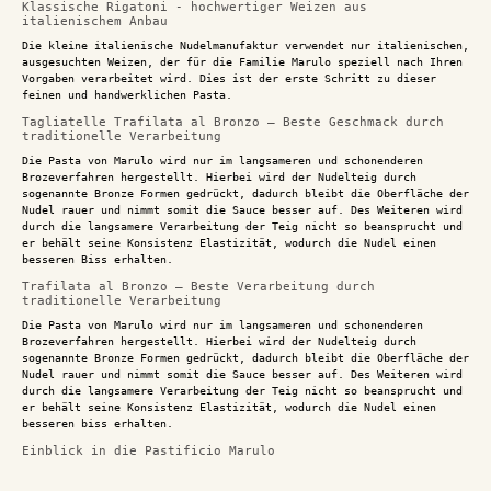
Klassische Rigatoni - hochwertiger Weizen aus
italienischem Anbau
Die kleine italienische Nudelmanufaktur verwendet nur italienischen,
ausgesuchten Weizen, der für die Familie Marulo speziell nach Ihren
Vorgaben verarbeitet wird. Dies ist der erste Schritt zu dieser
feinen und handwerklichen Pasta.
Tagliatelle Trafilata al Bronzo – Beste Geschmack durch
traditionelle Verarbeitung
Die Pasta von Marulo wird nur im langsameren und schonenderen
Brozeverfahren hergestellt. Hierbei wird der Nudelteig durch
sogenannte Bronze Formen gedrückt, dadurch bleibt die Oberfläche der
Nudel rauer und nimmt somit die Sauce besser auf. Des Weiteren wird
durch die langsamere Verarbeitung der Teig nicht so beansprucht und
er behält seine Konsistenz Elastizität, wodurch die Nudel einen
besseren Biss erhalten.
Trafilata al Bronzo – Beste Verarbeitung durch
traditionelle Verarbeitung
Die Pasta von Marulo wird nur im langsameren und schonenderen
Brozeverfahren hergestellt. Hierbei wird der Nudelteig durch
sogenannte Bronze Formen gedrückt, dadurch bleibt die Oberfläche der
Nudel rauer und nimmt somit die Sauce besser auf. Des Weiteren wird
durch die langsamere Verarbeitung der Teig nicht so beansprucht und
er behält seine Konsistenz Elastizität, wodurch die Nudel einen
besseren biss erhalten.
Einblick in die Pastificio Marulo