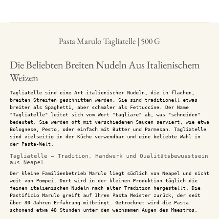
Pasta Marulo Tagliatelle | 500 G
Die Beliebten Breiten Nudeln Aus Italienischem
Weizen
Tagliatelle sind eine Art italienischer Nudeln, die in flachen,
breiten Streifen geschnitten werden. Sie sind traditionell etwas
breiter als Spaghetti, aber schmaler als Fettuccine. Der Name
"Tagliatelle" leitet sich vom Wort "tagliare" ab, was "schneiden"
bedeutet. Sie werden oft mit verschiedenen Saucen serviert, wie etwa
Bolognese, Pesto, oder einfach mit Butter und Parmesan. Tagliatelle
sind vielseitig in der Küche verwendbar und eine beliebte Wahl in
der Pasta-Welt.
Tagliatelle – Tradition, Handwerk und Qualitätsbewusstsein
aus Neapel
Der kleine Familienbetrieb Marulo liegt südlich von Neapel und nicht
weit von Pompei. Dort wird in der kleinen Produktion täglich die
feinen italienischen Nudeln nach alter Tradition hergestellt. Die
Pastificio Marulo greift auf Ihren Pasta Meister zurück, der seit
über 30 Jahren Erfahrung mitbringt. Getrocknet wird die Pasta
schonend etwa 48 Stunden unter den wachsamen Augen des Maestros.