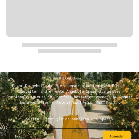
10 % Gutschein.
Bevor Du gehst, abonniere unseren kostenlosen E-Mail-
Newsletter und erhalte Angebote immer als erstes!
Die Anmeldung muss im Postfach bestätigt werden.
Du kannst
den Newsletter jederzeit kostenlos abbestellen.
Subito! Jetzt gleich anmelden und sparen
Absenden
Email