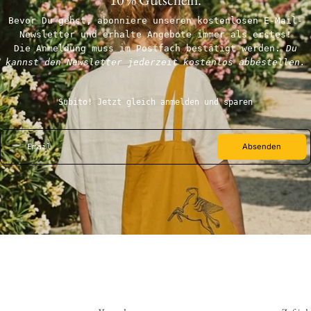
Bevor Du gehst, abonniere unseren kostenlosen E-Mail-
Newsletter und erhalte Angebote immer als erstes!
Die Anmeldung muss im Postfach bestätigt werden.
Du
kannst den Newsletter jederzeit kostenlos abbestellen.
Subito! Jetzt gleich anmelden und sparen
Absenden
Email