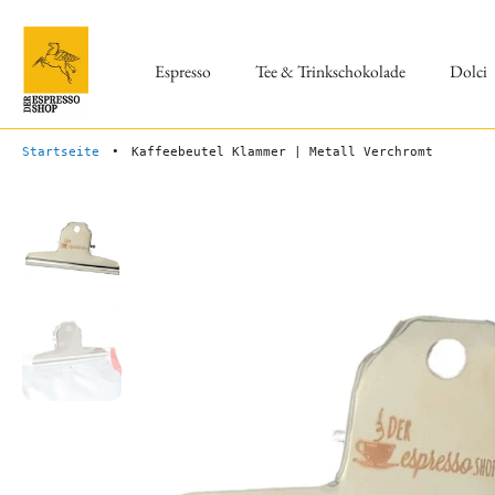
Zum
Inhalt
springen
Espresso
Tee & Trinkschokolade
Dolci
Startseite
•
Kaffeebeutel Klammer | Metall Verchromt
Springe
zu
den
Produktinformationen