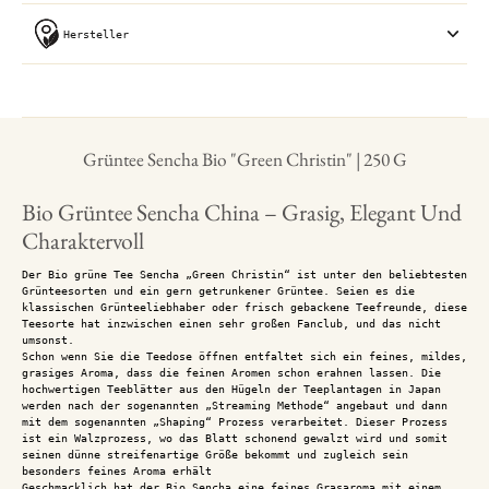
Hersteller
Grüntee Sencha Bio "Green Christin" | 250 G
Bio Grüntee Sencha China – Grasig, Elegant Und
Charaktervoll
Der Bio grüne Tee Sencha „Green Christin“ ist unter den beliebtesten
Grünteesorten und ein gern getrunkener Grüntee. Seien es die
klassischen Grünteeliebhaber oder frisch gebackene Teefreunde, diese
Teesorte hat inzwischen einen sehr großen Fanclub, und das nicht
umsonst.
Schon wenn Sie die Teedose öffnen entfaltet sich ein feines, mildes,
grasiges Aroma, dass die feinen Aromen schon erahnen lassen. Die
hochwertigen Teeblätter aus den Hügeln der Teeplantagen in Japan
werden nach der sogenannten „Streaming Methode“ angebaut und dann
mit dem sogenannten „Shaping“ Prozess verarbeitet. Dieser Prozess
ist ein Walzprozess, wo das Blatt schonend gewalzt wird und somit
seinen dünne streifenartige Größe bekommt und zugleich sein
besonders feines Aroma erhält
Geschmacklich hat der Bio Sencha eine feines Grasaroma mit einem