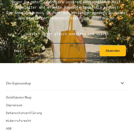
Bevor Du gehst, abonniere unseren kostenlosen E-Mail-
Newsletter und erhalte Angebote immer als erstes!
Die Anmeldung muss im Postfach bestätigt werden.
Du kannst
den Newsletter jederzeit kostenlos abbestellen.
Subito! Jetzt gleich anmelden und sparen
Absenden
Email
Der-Espressoshop
Zertifizierter Shop
Impressum
Datenschutzerklärung
Widerrufsrecht
AGB