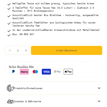
Hellgelbe Tasse mit mildem grasig, typisches Sencha Aroma
2 Teelöffel für eine Tasse Tee (0,3 Liter) – Ziehzeit 2-3
Minuten – 70°C Brühtemperatur
Ausschließlich bester Bio Blatttee - hochwertig, ausgewählte
Qualität
Ausschließlich Teeblätter aus biologischem Anbau für einen
leckeren Sencha Tee
In der wiederverschließbaren Aromaschutzdose mit Metalldeckel
Bio: DE-ÖKO 037
In den Warenkorb
Sicher Bezahlen Mit:
Produktinformationen
Zutaten & Nährwerte