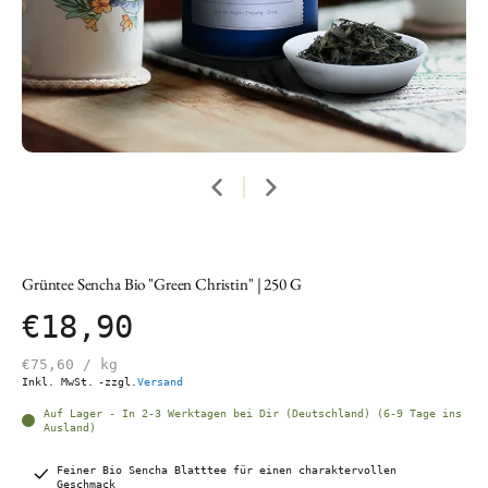
Grüntee Sencha Bio "Green Christin" | 250 G
€18,90
€75,60
/
kg
Inkl. MwSt.
-zzgl.
Versand
Auf Lager - In 2-3 Werktagen bei Dir (Deutschland) (6-9 Tage ins
Ausland)
Feiner Bio Sencha Blatttee für einen charaktervollen
Geschmack