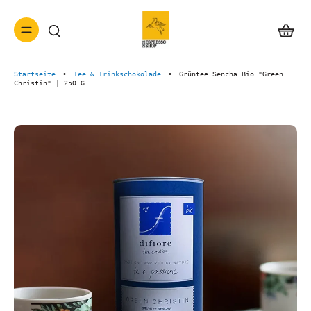
Startseite
•
Tee & Trinkschokolade
•
Grüntee Sencha Bio "Green
Christin" | 250 G