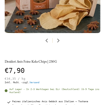
Desideri Anis Feine Keks Chips | 230 G
€7,90
€34,35
/
kg
Inkl. MwSt.
-zzgl.
Versand
Auf Lager - In 2-3 Werktagen bei Dir (Deutschland) (6-9 Tage ins
Ausland)
Feines italienisches Anis Gebäck aus Italien – Toskana