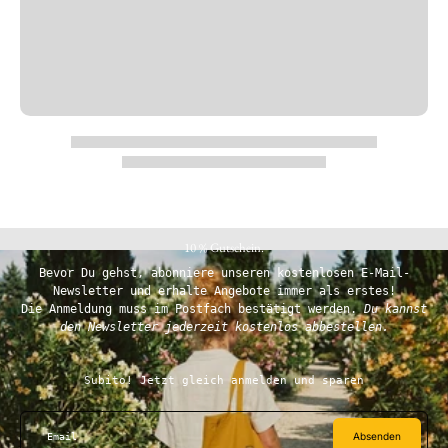
10 % Gutschein.
Bevor Du gehst, abonniere unseren kostenlosen E-Mail-
Newsletter und erhalte Angebote immer als erstes!
Die Anmeldung muss im Postfach bestätigt werden.
Du kannst
den Newsletter jederzeit kostenlos abbestellen.
Subito! Jetzt gleich anmelden und sparen
Absenden
Email