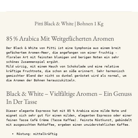
Pitti Black & White | Bohnen 1 Kg
85 % Arabica Mit Weitgefächerten Aromen
Der Black & White von Pitti ist eine Symphonie aus einem breit
gefächertem Aromen-Meer, die angefangen von einer fruchtig -
floralen Art mit feinsten blumigen und berigen Noten ein sehr
schönes Zusammenspiel ergibt.
Mild würzig, mit einem Hauch von Schokolade und eine relative
kräftige Fruchtnote, die schon an süße erinnert. Sehr harmonisch
gemischter Blend der nicht so dunkel geröstet wird als normal, um
die Aromen der Bohnen herauszukitzeln.
Black & White – Vielfältige Aromen – Ein Genuss
In Der Tasse
Dieser elegante Espresso hat mit 85 % Arabica eine milde Note und
eignet sich sehr gut für einen milden, eleganten Espresso oder einer
feinen Tasse Café Crème (Tasse Kaffee). Feinste Röstkunst, gebündelt
mit ausgesuchten Rohkaffee, ergeben einen unwiderstehlichen Kaffee.
Röstung: mittelkräftig